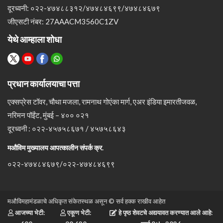
दूरध्वनी: ०२२-४७४८८३१२/४७४८४६९९/४७४८४६७९
जीएसटी नंबर: 27AAACM3560C1ZV
येथे आम्हाला शोधा
प्रधान कार्यालयाचा पत्ता
एक्सप्रेस टॉवर, चौथा मजला, रामनाथ गोएंका मार्ग, एअर इंडिया इमारतीजवळ,
नरिमन पॉईंट, मुंबई – ४०० ०२१
दूरध्वनी : ०२२-४५७५८६७१ / ४५७५८६४३
मऔविम मुख्यालय आपत्कालीन संपर्क क्र.
०२२-४७४८४६७९/०२२-४७४८४६९९
मऔविमहामंडळाचे अधिकृत संकेतस्थळ असून © सर्व हक्क राखीव आहेत
आजच्या भेटी:
एकूण भेटी:
हे पृष्ठ शेवटचे अद्ययावत करण्यात आले आहे: