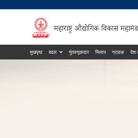
मुखपृष्ठ
बद्दल
गुंतवणूकदार
मिलाप
ग्राहक
देश 