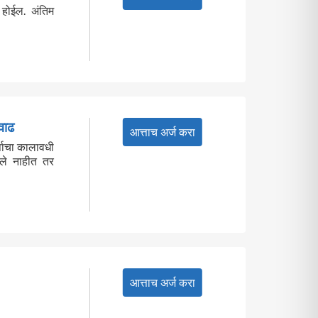
 होईल. अंतिम
वाढ
आत्ताच अर्ज करा
्षाचा कालावधी
कले नाहीत तर
आत्ताच अर्ज करा