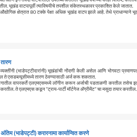
ील. भूखंड वाटपापूर्वी त्याविषयीचे तपशील संकेतस्थळावर प्रकाशित केले जातात.
 औद्योगिक क्षेत्रात 80 टक्के पेक्षा अधिक भूखंड वाटप झाले आहे. तेथे प्राधान्याने भ
तारण
 व्यक्तींनी (भाडेपट्टीदारांनी) भूखंडांची नोंदणी केली असेल आणि भोगवटा प्रमाणपत्
ल ते एसडब्ल्यूसीमध्ये तारण ठेवण्यासाठी अर्ज करू शकतात.
ागातील वापरकर्ते एलएमएसमध्ये लॉगीन करून अर्जाची पडताळणी करतील तसेच 
 करतील. ते एलएमएस कडून “ट्राय-पार्टी मॉर्टगेज अ‍ॅग्रीमेंट” चा मसुदा तयार करतील.
अंतिम (भाडेपट्टी) करारनामा कार्यान्वित करणे