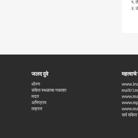
१. त
२. 
जलद दुवे
महत्वाचे
धोरण
www.ind
संकेत स्थळाचा नकाशा
maitri.
मदत
www.mah
अभिप्राय
www.mpc
तक्रार
www.ma
सर्व संकेत