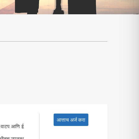
आत्ताच अर्ज करा
्य वाटप आणि ई
ावधीतच उपलब्ध