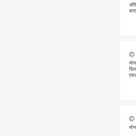
अंत
करार
भोग
दिल
एसड
भोग