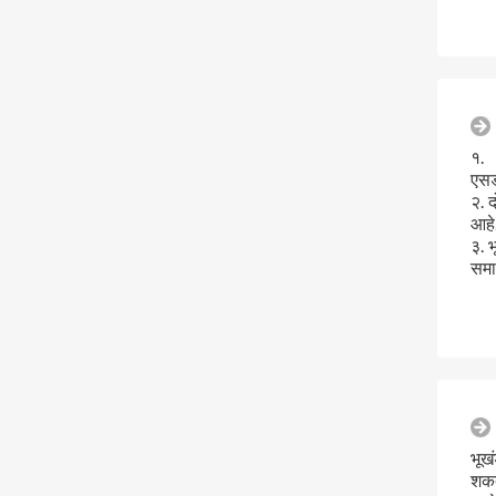
१. 
एसड
२. 
आहे.
३. 
समा
भूख
शक