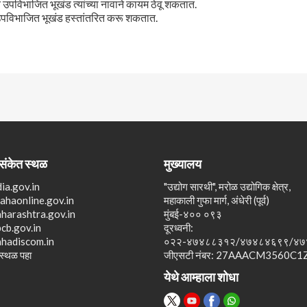
े उपविभाजित भूखंड त्यांच्या नावाने कायम ठेवू शकतात.
उपविभाजित भूखंड हस्तांतरित करू शकतात.
 संकेत स्थळ
मुख्यालय
ia.gov.in
"उद्योग सारथी", मरोळ उद्योगिक क्षेत्र,
mahaonline.gov.in
महाकाली गुफा मार्ग, अंधेरी (पूर्व)
arashtra.gov.in
मुंबई-४०० ०९३
b.gov.in
दूरध्वनी:
hadiscom.in
०२२-४७४८८३१२/४७४८४६९९/४७
 स्थळ पहा
जीएसटी नंबर: 27AAACM3560C1
येथे आम्हाला शोधा