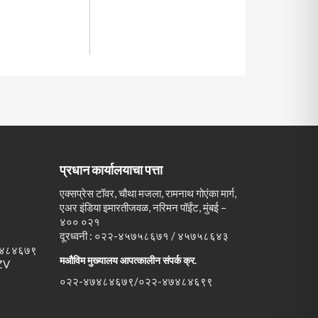
प्रधान कार्यालयाचा पत्ता
एक्सप्रेस टॉवर, चौथा मजला, रामनाथ गोएंका मार्ग,
एअर इंडिया इमारतीजवळ, नरिमन पॉईंट, मुंबई –
४०० ०२१
दूरध्वनी : ०२२-४५७५८६७१ / ४५७५८६४३
४८४६७९
मऔविम मुख्यालय आपत्कालीन संपर्क क्र.
ZV
०२२-४७४८४६७९/०२२-४७४८४६९९